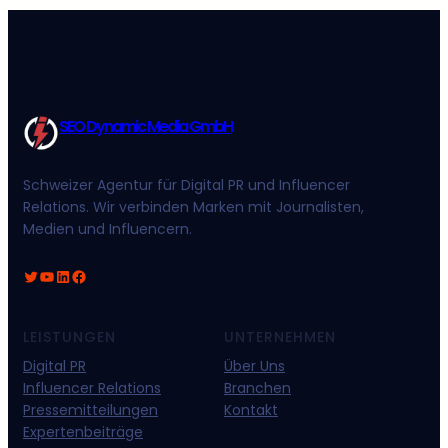
SEO Dynamic Media GmbH
Schweizer Agentur für Digital PR und Influencer
Relations. Wir verbinden Marken mit Journalisten,
Medien und Influencern.
Twitter
YouTube
LinkedIn
Facebook
LEISTUNGEN
UNTERNEHMEN
Digital PR
Über Uns
Influencer Relations
Branchen
Pressemitteilungen
Kontakt
Expertenbeiträge